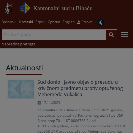
Kantonalni sud u Bihaću
Bosanski
Hrvatski
Srpski
Српски
English
Prijava
Napredna pretraga
Aktualnosti
Sud donio i javno objavio presudu u
krivičnom predmetu protiv optuženog
Mehemeda Vukalića
17.11.2025.
Kantonalni sud u Bihaću je dana 17.11.2025. godine,
postupajući po optužnici Kantonalnog tužilaštva USK
Bihać broj: T01 1 KT 0006736 24 od
18.11.2024.godine, u krivičnom predmetu broj: 01 0 K
020368 24 K protiv optuženog Mehemeda Vukalića,