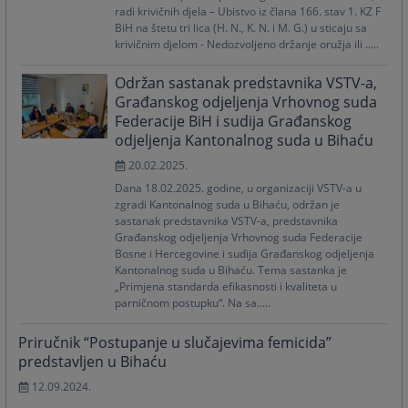
radi krivičnih djela – Ubistvo iz člana 166. stav 1. KZ F
BiH na štetu tri lica (H. N., K. N. i M. G.) u sticaju sa
krivičnim djelom - Nedozvoljeno držanje oružja ili .....
Održan sastanak predstavnika VSTV-a,
Građanskog odjeljenja Vrhovnog suda
Federacije BiH i sudija Građanskog
odjeljenja Kantonalnog suda u Bihaću
20.02.2025.
Dana 18.02.2025. godine, u organizaciji VSTV-a u
zgradi Kantonalnog suda u Bihaću, održan je
sastanak predstavnika VSTV-a, predstavnika
Građanskog odjeljenja Vrhovnog suda Federacije
Bosne i Hercegovine i sudija Građanskog odjeljenja
Kantonalnog suda u Bihaću. Tema sastanka je
„Primjena standarda efikasnosti i kvaliteta u
parničnom postupku“. Na sa.....
Priručnik “Postupanje u slučajevima femicida”
predstavljen u Bihaću
12.09.2024.