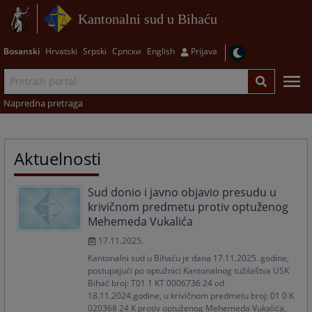
Kantonalni sud u Bihaću
Bosanski
Hrvatski
Srpski
Српски
English
Prijava
Napredna pretraga
Aktuelnosti
Sud donio i javno objavio presudu u
krivičnom predmetu protiv optuženog
Mehemeda Vukalića
17.11.2025.
Kantonalni sud u Bihaću je dana 17.11.2025. godine,
postupajući po optužnici Kantonalnog tužilaštva USK
Bihać broj: T01 1 KT 0006736 24 od
18.11.2024.godine, u krivičnom predmetu broj: 01 0 K
020368 24 K protiv optuženog Mehemeda Vukalića,