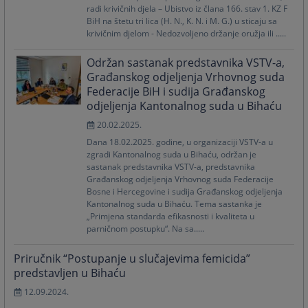
radi krivičnih djela – Ubistvo iz člana 166. stav 1. KZ F
BiH na štetu tri lica (H. N., K. N. i M. G.) u sticaju sa
krivičnim djelom - Nedozvoljeno držanje oružja ili .....
Održan sastanak predstavnika VSTV-a,
Građanskog odjeljenja Vrhovnog suda
Federacije BiH i sudija Građanskog
odjeljenja Kantonalnog suda u Bihaću
20.02.2025.
Dana 18.02.2025. godine, u organizaciji VSTV-a u
zgradi Kantonalnog suda u Bihaću, održan je
sastanak predstavnika VSTV-a, predstavnika
Građanskog odjeljenja Vrhovnog suda Federacije
Bosne i Hercegovine i sudija Građanskog odjeljenja
Kantonalnog suda u Bihaću. Tema sastanka je
„Primjena standarda efikasnosti i kvaliteta u
parničnom postupku“. Na sa.....
Priručnik “Postupanje u slučajevima femicida”
predstavljen u Bihaću
12.09.2024.