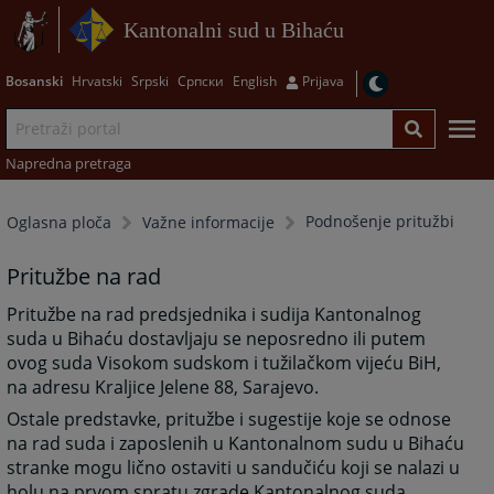
Kantonalni sud u Bihaću
Bosanski
Hrvatski
Srpski
Српски
English
Prijava
Napredna pretraga
Podnošenje pritužbi
Oglasna ploča
Važne informacije
Pritužbe na rad
Pritužbe na rad predsjednika i sudija Kantonalnog
suda u Bihaću dostavljaju se neposredno ili putem
ovog suda Visokom sudskom i tužilačkom vijeću BiH,
na adresu Kraljice Jelene 88, Sarajevo.
Ostale predstavke, pritužbe i sugestije koje se odnose
na rad suda i zaposlenih u Kantonalnom sudu u Bihaću
stranke mogu lično ostaviti u sandučiću koji se nalazi u
holu na prvom spratu zgrade Kantonalnog suda