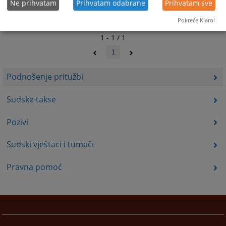
Ne prihvatam
Prihvatam odabrane
Prihvatam sve
Pokreće Klaro!
1 - 1 / 1
1
Podnošenje pritužbi
Sudske takse
Pozivi
Sudski vještaci i tumači
Pravna pomoć