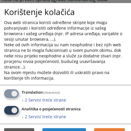
u Bihaću (pored kancelarije sekretara suda) ili na e-mail
Korištenje kolačića
adresu suda:
kansud-bihac@pravosudje.ba
Ova web stranica koristi određene skripte koje mogu
5547
PREGLEDA
pohranjivati i koristiti određene informacije iz vašeg
browsera i vašeg uređaja (npr. IP adresa uređaja, varijable o
sesiji unutar browsera, ...).
Neke od ovih informacija su nam neophodne i bez njih web
stranica ne bi mogla fukcionisati u svom punom obimu, dok
neke nisu prijeko neophodne a služe za dodatne stvari (npr.
procjenu nivoa posjećenosti, budućeg usavršavanja
stranice...).
Na ovom mjestu možete dozvoliti ili uskratiti pravo na
korištenje tih informacija.
Translation
(obavezna)
↓
2
Servisi treće strane
Analitika o posjećenosti stranica
↓
2
Servisi treće strane