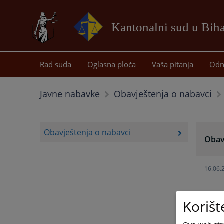
Kantonalni sud u Bih
Rad suda
Oglasna ploča
Vaša pitanja
Odn
Javne nabavke
Obavještenja o nabavci
Obavještenja o nabavci
Obav
16.06.
29.04.
Korišt
14.01.