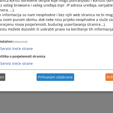
nica koristi određene skripte koje mogu pohranjivati i koristiti od
iz vašeg browsera i vašeg uređaja (npr. IP adresa uređaja, varijable 
era, ...).
2026.
Odluka o pokretanju postupka javne nabavke usluga hot
h informacija su nam neophodne i bez njih web stranica ne bi mog
i u svom punom obimu, dok neke nisu prijeko neophodne a služe z
 procjenu nivoa posjećenosti, budućeg usavršavanja stranice...).
2026.
Odluka o pokretanju postupka javne nabavke zdravstvenih
tu možete dozvoliti ili uskratiti pravo na korištenje tih informacija
pregleda zaposlenika
nslation
(obavezna)
2025.
Odluka o pokretanju postupka javne nabavke električne 
Servisi treće strane
litika o posjećenosti stranica
Servisi treće strane
tam
Prihvatam odabrane
Pri