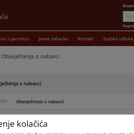
Bosan
aću
Idi
na
Napre
sadržaj
osi s javnošću
Javne nabavke
Kontakt
Sudske odluke
Obavještenja o nabavci
ještenja o nabavci
2026.
Obavještenje o nabavci
2026.
Obavještenje o nabavci 8581-7-1-42-3-12/26
enje kolačića
2026.
Odluka o pokretanju postupka javne nabavke poštanskih