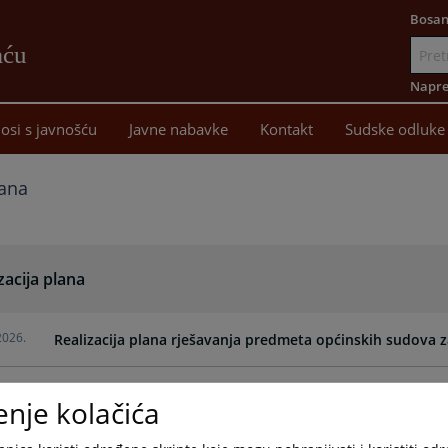
Bosan
aću
Idi
na
Napre
sadržaj
osi s javnošću
Javne nabavke
Kontakt
Sudske odluke
lana
zacija plana
2026.
Realizacija plana rješavanja predmeta općinskih sudova 
2025.
Informacija o realizaciji Plana rješavanja predmeta-I pol
enje kolačića
2024.
Informacija o realizaciji plana općinskih sudova USK-a