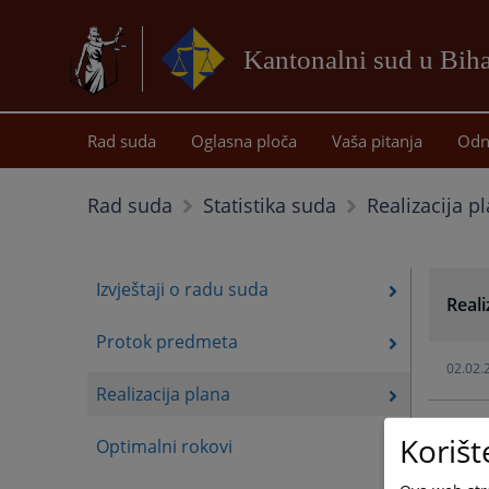
Kantonalni sud u Bih
Rad suda
Oglasna ploča
Vaša pitanja
Odn
Realizacija p
Rad suda
Statistika suda
Izvještaji o radu suda
Reali
Protok predmeta
02.02.
Realizacija plana
15.07.
Korišt
Optimalni rokovi
29.01.