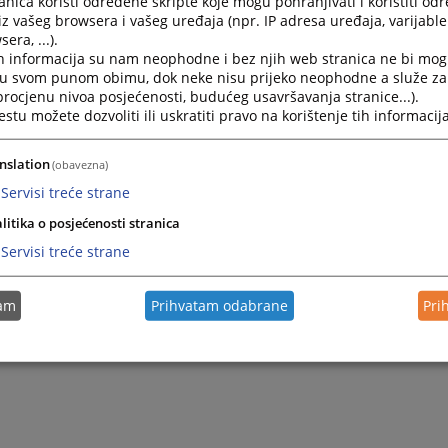
nica koristi određene skripte koje mogu pohranjivati i koristiti od
iz vašeg browsera i vašeg uređaja (npr. IP adresa uređaja, varijable 
era, ...).
2021.
Realizacija plana
h informacija su nam neophodne i bez njih web stranica ne bi mog
i u svom punom obimu, dok neke nisu prijeko neophodne a služe z
 procjenu nivoa posjećenosti, budućeg usavršavanja stranice...).
2021.
Izvještaji o realizaciji planova
tu možete dozvoliti ili uskratiti pravo na korištenje tih informacija
nslation
(obavezna)
Servisi treće strane
litika o posjećenosti stranica
Servisi treće strane
tam
Prihvatam odabrane
Pri