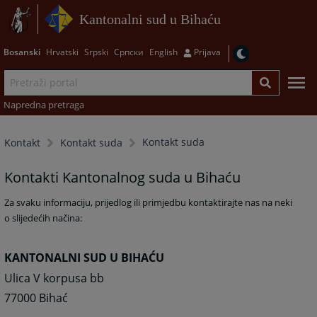
Kantonalni sud u Bihaću
Bosanski
Hrvatski
Srpski
Српски
English
Prijava
Napredna pretraga
Kontakt suda
Kontakt
Kontakt suda
Kontakti Kantonalnog suda u Bihaću
Za svaku informaciju, prijedlog ili primjedbu kontaktirajte nas na neki
o slijedećih načina:
KANTONALNI SUD U BIHAĆU
Ulica V korpusa bb
77000 Bihać