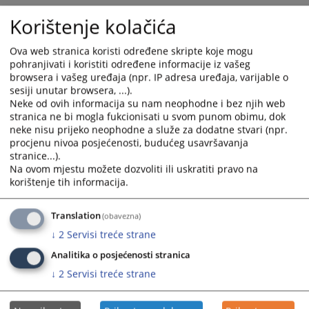
Kontakt telefoni:
Korištenje kolačića
Centrala suda: 037/222-201
Ova web stranica koristi određene skripte koje mogu
Fax: 037/222-566
pohranjivati i koristiti određene informacije iz vašeg
browsera i vašeg uređaja (npr. IP adresa uređaja, varijable o
Upisnik suda: 037/222-282
sesiji unutar browsera, ...).
Neke od ovih informacija su nam neophodne i bez njih web
stranica ne bi mogla fukcionisati u svom punom obimu, dok
E-mail:
ksud-bihac@pravosudje.ba
neke nisu prijeko neophodne a služe za dodatne stvari (npr.
procjenu nivoa posjećenosti, budućeg usavršavanja
9674
PREGLEDA
stranice...).
Na ovom mjestu možete dozvoliti ili uskratiti pravo na
korištenje tih informacija.
Translation
(obavezna)
↓
2
Servisi treće strane
Analitika o posjećenosti stranica
↓
2
Servisi treće strane