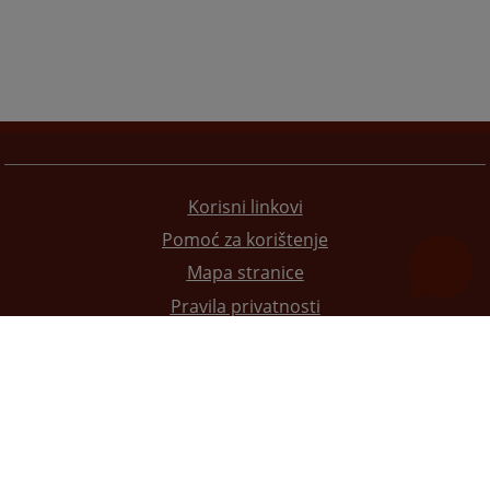
Korisni linkovi
Pomoć za korištenje
Mapa stranice
Pravila privatnosti
Redizajn web stranice je finansirala Evropska unija. Za njen sadržaj isključivo je odgovorno
Visoko sudsko i tužilačko vijeće BiH i ona ne odražava nužno stavove Evropske unije.