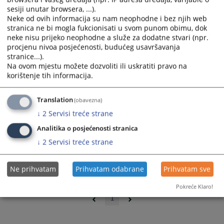
sesiji unutar browsera, ...).
Neke od ovih informacija su nam neophodne i bez njih web
stranica ne bi mogla fukcionisati u svom punom obimu, dok
neke nisu prijeko neophodne a služe za dodatne stvari (npr.
procjenu nivoa posjećenosti, budućeg usavršavanja
stranice...).
Na ovom mjestu možete dozvoliti ili uskratiti pravo na
korištenje tih informacija.
Translation
(obavezna)
↓
2
Servisi treće strane
Analitika o posjećenosti stranica
↓
2
Servisi treće strane
Ne prihvatam
Prihvatam odabrane
Prihvatam sve
0 - 0 / 0
Pokreće Klaro!
1