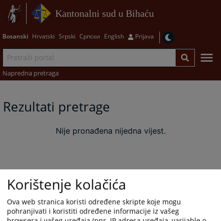
Kantonalni sud u Bihaću
Bosanski
Hrvatski
Srpski
Српски
English
Prijava
Napredna pretraga
Rezultati pretrage
Nije pronađena nijedna vijest.
Korištenje kolačića
Ova web stranica koristi određene skripte koje mogu
pohranjivati i koristiti određene informacije iz vašeg
browsera i vašeg uređaja (npr. IP adresa uređaja, varijable o