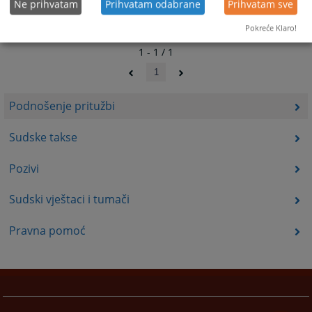
Ne prihvatam
Prihvatam odabrane
Prihvatam sve
Pokreće Klaro!
1 - 1 / 1
1
Podnošenje pritužbi
Sudske takse
Pozivi
Sudski vještaci i tumači
Pravna pomoć