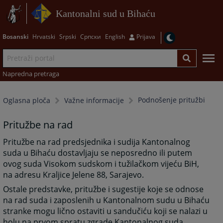
Kantonalni sud u Bihaću
Bosanski
Hrvatski
Srpski
Српски
English
Prijava
Napredna pretraga
Podnošenje pritužbi
Oglasna ploča
Važne informacije
Pritužbe na rad
Pritužbe na rad predsjednika i sudija Kantonalnog
suda u Bihaću dostavljaju se neposredno ili putem
ovog suda Visokom sudskom i tužilačkom vijeću BiH,
na adresu Kraljice Jelene 88, Sarajevo.
Ostale predstavke, pritužbe i sugestije koje se odnose
na rad suda i zaposlenih u Kantonalnom sudu u Bihaću
stranke mogu lično ostaviti u sandučiću koji se nalazi u
holu na prvom spratu zgrade Kantonalnog suda