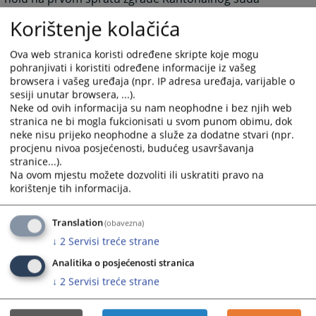
u Bihaću (pored kancelarije sekretara suda) ili na e-mail
Korištenje kolačića
adresu suda:
kansud-bihac@pravosudje.ba
Ova web stranica koristi određene skripte koje mogu
5544
PREGLEDA
pohranjivati i koristiti određene informacije iz vašeg
browsera i vašeg uređaja (npr. IP adresa uređaja, varijable o
sesiji unutar browsera, ...).
Neke od ovih informacija su nam neophodne i bez njih web
stranica ne bi mogla fukcionisati u svom punom obimu, dok
neke nisu prijeko neophodne a služe za dodatne stvari (npr.
procjenu nivoa posjećenosti, budućeg usavršavanja
stranice...).
Na ovom mjestu možete dozvoliti ili uskratiti pravo na
korištenje tih informacija.
Translation
(obavezna)
↓
2
Servisi treće strane
Analitika o posjećenosti stranica
↓
2
Servisi treće strane