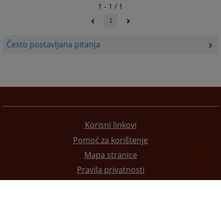
1 - 1 / 1
1
Često postavljana pitanja
Korisni linkovi
Pomoć za korištenje
Mapa stranice
Pravila privatnosti