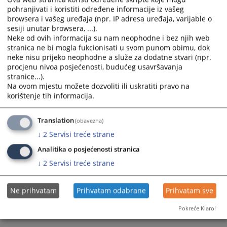
04.11.2010.
pohranjivati i koristiti određene informacije iz vašeg
calendar
calendar
browsera i vašeg uređaja (npr. IP adresa uređaja, varijable o
and
and
sesiji unutar browsera, ...).
select
select
Neke od ovih informacija su nam neophodne i bez njih web
a
a
stranica ne bi mogla fukcionisati u svom punom obimu, dok
date.
date.
neke nisu prijeko neophodne a služe za dodatne stvari (npr.
Press
Press
procjenu nivoa posjećenosti, budućeg usavršavanja
the
the
stranice...).
Na ovom mjestu možete dozvoliti ili uskratiti pravo na
question
question
korištenje tih informacija.
mark
mark
key
key
to
to
Translation
(obavezna)
get
get
↓
2
Servisi treće strane
the
the
Analitika o posjećenosti stranica
keyboard
keyboard
↓
2
Servisi treće strane
shortcuts
shortcuts
for
for
changing
changing
Ne prihvatam
Prihvatam odabrane
Prihvatam sve
dates.
dates.
Pokreće Klaro!