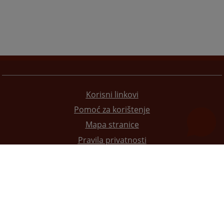
Korisni linkovi
Pomoć za korištenje
Mapa stranice
Pravila privatnosti
Redizajn web stranice je finansirala Evropska unija. Za njen sadržaj isključivo je odgovorno
Visoko sudsko i tužilačko vijeće BiH i ona ne odražava nužno stavove Evropske unije.