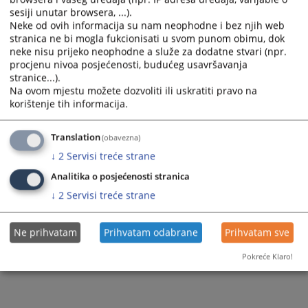
Sudska policija
Razgledanje spisa
sesiji unutar browsera, ...).
Sudije suda
Optimalni rokovi
Neke od ovih informacija su nam neophodne i bez njih web
Akti suda
Žalbe na sudske odluke
stranica ne bi mogla fukcionisati u svom punom obimu, dok
Dodatne sudije
neke nisu prijeko neophodne a služe za dodatne stvari (npr.
Medijacija
procjenu nivoa posjećenosti, budućeg usavršavanja
Stručni saradnici
stranice...).
Na ovom mjestu možete dozvoliti ili uskratiti pravo na
Službenici i namještenici
korištenje tih informacija.
Translation
(obavezna)
↓
2
Servisi treće strane
Analitika o posjećenosti stranica
↓
2
Servisi treće strane
Ne prihvatam
Prihvatam odabrane
Prihvatam sve
Pokreće Klaro!