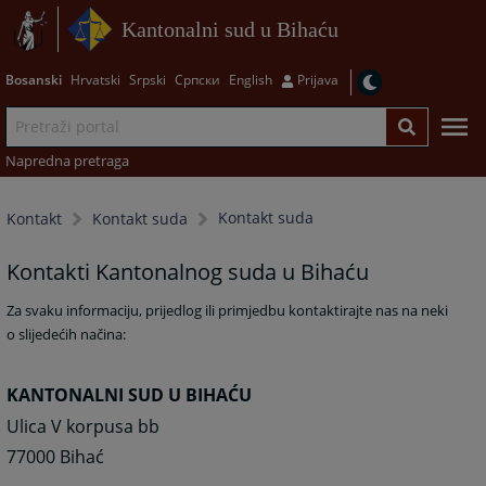
Kantonalni sud u Bihaću
Bosanski
Hrvatski
Srpski
Српски
English
Prijava
Napredna pretraga
Kontakt suda
Kontakt
Kontakt suda
Kontakti Kantonalnog suda u Bihaću
Za svaku informaciju, prijedlog ili primjedbu kontaktirajte nas na neki
o slijedećih načina:
KANTONALNI SUD U BIHAĆU
Ulica V korpusa bb
77000 Bihać