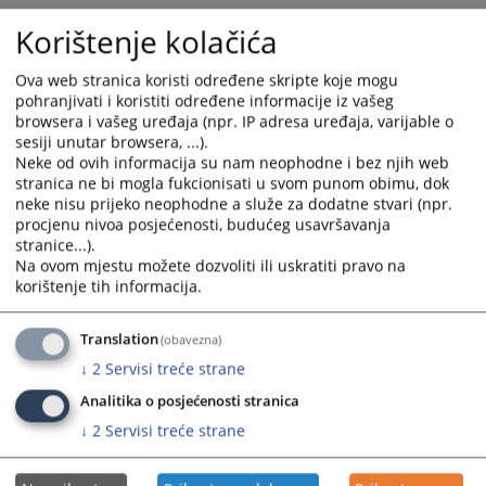
Kontakt telefoni:
Korištenje kolačića
Centrala suda: 037/222-201
Ova web stranica koristi određene skripte koje mogu
Fax: 037/222-566
pohranjivati i koristiti određene informacije iz vašeg
browsera i vašeg uređaja (npr. IP adresa uređaja, varijable o
Upisnik suda: 037/222-282
sesiji unutar browsera, ...).
Neke od ovih informacija su nam neophodne i bez njih web
stranica ne bi mogla fukcionisati u svom punom obimu, dok
E-mail:
ksud-bihac@pravosudje.ba
neke nisu prijeko neophodne a služe za dodatne stvari (npr.
procjenu nivoa posjećenosti, budućeg usavršavanja
9676
PREGLEDA
stranice...).
Na ovom mjestu možete dozvoliti ili uskratiti pravo na
korištenje tih informacija.
Translation
(obavezna)
↓
2
Servisi treće strane
Analitika o posjećenosti stranica
↓
2
Servisi treće strane