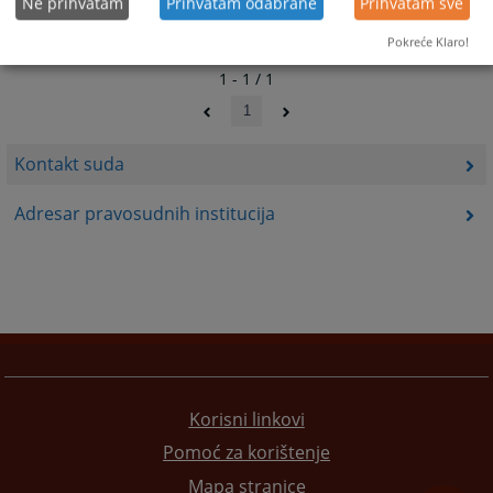
Ne prihvatam
Prihvatam odabrane
Prihvatam sve
Pokreće Klaro!
1 - 1 / 1
1
Kontakt suda
Adresar pravosudnih institucija
Korisni linkovi
Pomoć za korištenje
Mapa stranice