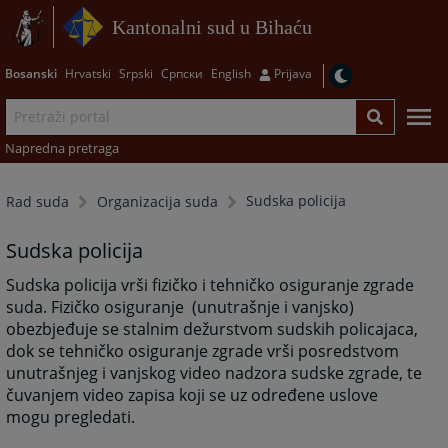
Kantonalni sud u Bihaću
Bosanski
Hrvatski
Srpski
Српски
English
Prijava
Napredna pretraga
Sudska policija
Rad suda
Organizacija suda
Sudska policija
Sudska policija vrši fizičko i tehničko osiguranje zgrade
suda. Fizičko osiguranje (unutrašnje i vanjsko)
obezbjeđuje se stalnim dežurstvom sudskih policajaca,
dok se tehničko osiguranje zgrade vrši posredstvom
unutrašnjeg i vanjskog video nadzora sudske zgrade, te
čuvanjem video zapisa koji se uz određene uslove
mogu pregledati.