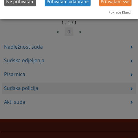
Ne prihvatam
Prihvatam odabrane
Prihvatam sve
Pokreće Klaro!
1 - 1 / 1
1
Nadležnost suda
Sudska odjeljenja
Pisarnica
Sudska policija
Akti suda