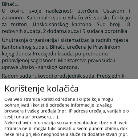
Bihaću.
U okviru svoje nadležnosti utvrđene Ustavom i
Zakonom, Kantonalni sud u Bihaću vrši sudsku funkciju
za teritorij Unsko-sanskog kantona. Sud broji 18
redovnih sudaca, 2 dodatna suca i 9 sudaca porotnika
Unutrasnja organizacija i sistematizacija radnih mjesta
Kantonalnog suda u Bihaću uređena je Pravilnikom
kojeg donosi Predsjednik suda, po prethodno
pribavljenoj saglasnosti Ministarstva pravosuđa i
uprave Unsko - sanskog kantona.
Radom suda rukovodi predsjednik suda. Predsjednik
ima prava, obaveze i odgovornosti utvrđene Zakonom
Korištenje kolačića
o sudovima, propisima kojima se uređuje unutrašnje
poslovanje suda, pravilnikom i drugim općim aktima.
Ova web stranica koristi određene skripte koje mogu
U slučaju spriječenosti ili odsutnosti predsjednika
pohranjivati i koristiti određene informacije iz vašeg
browsera i vašeg uređaja (npr. IP adresa uređaja, varijable o
suda, zamjenjuje ga sudija određen godišnjim
sesiji unutar browsera, ...).
rasporedom poslova za tekuću godinu.
Neke od ovih informacija su nam neophodne i bez njih web
stranica ne bi mogla fukcionisati u svom punom obimu, dok
2622
PREGLEDA
neke nisu prijeko neophodne a služe za dodatne stvari (npr.