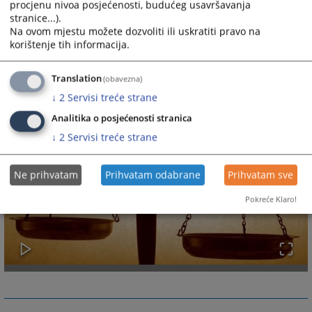
procjenu nivoa posjećenosti, budućeg usavršavanja
stranice...).
Na ovom mjestu možete dozvoliti ili uskratiti pravo na
korištenje tih informacija.
Translation
(obavezna)
↓
2
Servisi treće strane
Analitika o posjećenosti stranica
↓
2
Servisi treće strane
Ne prihvatam
Prihvatam odabrane
Prihvatam sve
Pokreće Klaro!