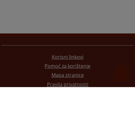
Korisni linkovi
Pomoć za korištenje
Mapa stranice
Pravila privatnosti
Redizajn web stranice je finansirala Evropska unija. Za njen sadržaj isključivo je odgovorno
Visoko sudsko i tužilačko vijeće BiH i ona ne odražava nužno stavove Evropske unije.