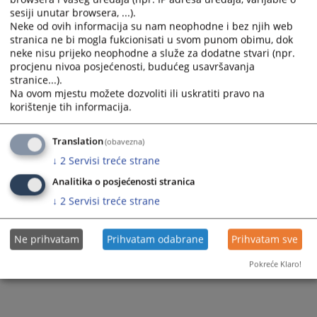
sesiji unutar browsera, ...).
Zapamti me
Neke od ovih informacija su nam neophodne i bez njih web
stranica ne bi mogla fukcionisati u svom punom obimu, dok
Prijava
neke nisu prijeko neophodne a služe za dodatne stvari (npr.
procjenu nivoa posjećenosti, budućeg usavršavanja
stranice...).
Zaboravili ste lozinku?
Na ovom mjestu možete dozvoliti ili uskratiti pravo na
Želite postati član?
korištenje tih informacija.
Translation
(obavezna)
↓
2
Servisi treće strane
Analitika o posjećenosti stranica
↓
2
Servisi treće strane
Ne prihvatam
Prihvatam odabrane
Prihvatam sve
Pokreće Klaro!