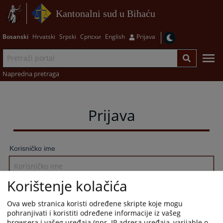
Kantonalni sud u Bihaću
Bosanski
Hrvatski
Srpski
Српски
English
Prijava
Napredna pretraga
Prijava
Korisničko ime
Korištenje kolačića
Lozinka
Ova web stranica koristi određene skripte koje mogu
pohranjivati i koristiti određene informacije iz vašeg
browsera i vašeg uređaja (npr. IP adresa uređaja, varijable o