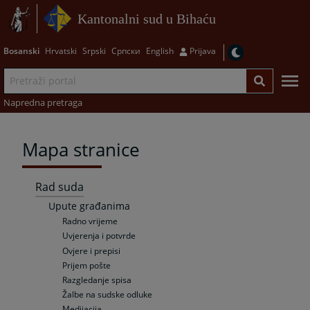
Kantonalni sud u Bihaću
Bosanski
Hrvatski
Srpski
Српски
English
Prijava
Napredna pretraga
Mapa stranice
Rad suda
Upute građanima
Radno vrijeme
Uvjerenja i potvrde
Ovjere i prepisi
Prijem pošte
Razgledanje spisa
Žalbe na sudske odluke
Medijacija