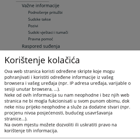
Važne informacije
Podnošenje pritužbi
Sudske takse
Pozivi
Sudski vještaci i tumači
Pravna pomoć
Raspored suđenja
Sedmični raspored suđenja
Korištenje kolačića
Elektronska oglasna ploča
Upražnjene pozicije
Ova web stranica koristi određene skripte koje mogu
Opće informacije
pohranjivati i koristiti određene informacije iz vašeg
Objavljene pozicije
browsera i vašeg uređaja (npr. IP adresa uređaja, varijable o
Zaštita ličnih podataka
sesiji unutar browsera, ...).
Neke od ovih informacija su nam neophodne i bez njih web
Službenik za zaštitu ličnih podataka
stranica ne bi mogla fukcionisati u svom punom obimu, dok
Pravila privatnosti
neke nisu prijeko neophodne a služe za dodatne stvari (npr.
Vaša pitanja
procjenu nivoa posjećenosti, budućeg usavršavanja
Često postavljana pitanja
stranice...).
Na ovom mjestu možete dozvoliti ili uskratiti pravo na
Često postavljana pitanja
korištenje tih informacija.
Specifična pitanja
Specifična pitanja