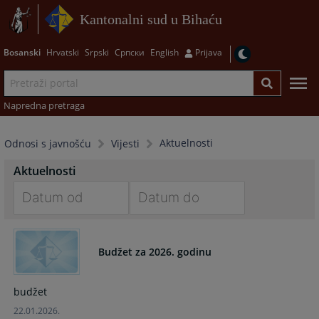
Kantonalni sud u Bihaću
Bosanski
Hrvatski
Srpski
Српски
English
Prijava
Napredna pretraga
Aktuelnosti
Odnosi s javnošću
Vijesti
Aktuelnosti
Navigate
Navigate
forward
forward
Budžet za 2026. godinu
to
to
interact
interact
with
with
budžet
the
the
22.01.2026.
calendar
calendar