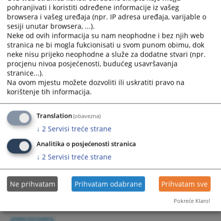
pohranjivati i koristiti određene informacije iz vašeg
browsera i vašeg uređaja (npr. IP adresa uređaja, varijable o
Priručnik “Postupanje u slučajevima
sesiji unutar browsera, ...).
femicida” predstavljen u Bihaću
Neke od ovih informacija su nam neophodne i bez njih web
stranica ne bi mogla fukcionisati u svom punom obimu, dok
neke nisu prijeko neophodne a služe za dodatne stvari (npr.
(10. septembar 2024. godine, Bihać) Danas su predstavnici
procjenu nivoa posjećenosti, budućeg usavršavanja
AIRE centra u Bihaću predstavili priručnik za pravosuđe
stranice...).
„Postupanje u slučajevima femicida“ sudijama i sutkinjama
Na ovom mjestu možete dozvoliti ili uskratiti pravo na
Kantonalnog suda u Bihaću, Kantonalnog suda u Livnu,
korištenje tih informacija.
Osnovnog suda u Novom Gradu, te općinskih sudova u
Bihaću..............
Translation
(obavezna)
12.09.2024.
↓
2
Servisi treće strane
Analitika o posjećenosti stranica
↓
2
Servisi treće strane
Obavjestenje
Ne prihvatam
Prihvatam odabrane
Prihvatam sve
Obavijest
22.02.2023.
Pokreće Klaro!