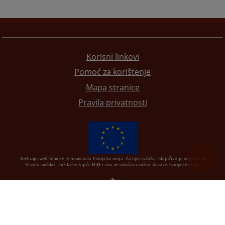
Korisni linkovi
Pomoć za korištenje
Mapa stranice
Pravila privatnosti
Redizajn web stranice je finansirala Evropska unija. Za njen sadržaj isključivo je odgovorno
Visoko sudsko i tužilačko vijeće BiH i ona ne odražava nužno stavove Evropske unije.
© 2021
Visoko sudsko i tužilačko vijeće