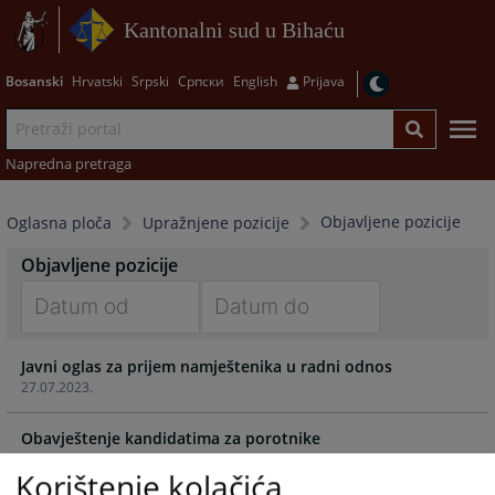
Kantonalni sud u Bihaću
Bosanski
Hrvatski
Srpski
Српски
English
Prijava
Napredna pretraga
Objavljene pozicije
Oglasna ploča
Upražnjene pozicije
Objavljene pozicije
Navigate
Navigate
Javni oglas za prijem namještenika u radni odnos
forward
forward
27.07.2023.
to
to
interact
interact
Obavještenje kandidatima za porotnike
with
with
24.09.2021.
the
the
Korištenje kolačića
calendar
calendar