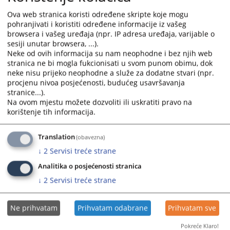
Javni oglas za prijem u radni odnos na određeno vrijeme u
and
and
Ova web stranica koristi određene skripte koje mogu
okviru IPA projekta
select
select
pohranjivati i koristiti određene informacije iz vašeg
15.12.2020.
a
a
browsera i vašeg uređaja (npr. IP adresa uređaja, varijable o
date.
date.
sesiji unutar browsera, ...).
Javni oglas za prijem u radni odnos
Press
Press
Neke od ovih informacija su nam neophodne i bez njih web
10.11.2020.
stranica ne bi mogla fukcionisati u svom punom obimu, dok
the
the
neke nisu prijeko neophodne a služe za dodatne stvari (npr.
question
question
procjenu nivoa posjećenosti, budućeg usavršavanja
Javni oglas za prijem u radni odnos
mark
mark
stranice...).
24.09.2020.
key
key
Na ovom mjestu možete dozvoliti ili uskratiti pravo na
to
to
korištenje tih informacija.
Konkurs
get
get
the
the
Translation
(obavezna)
keyboard
keyboard
↓
2
Servisi treće strane
shortcuts
shortcuts
for
for
Analitika o posjećenosti stranica
changing
changing
↓
2
Servisi treće strane
dates.
dates.
Ne prihvatam
Prihvatam odabrane
Prihvatam sve
Pokreće Klaro!