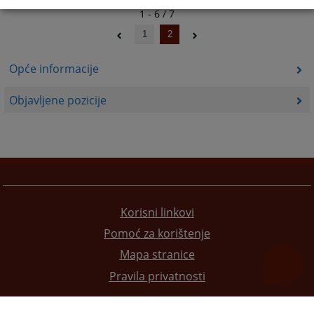
1 - 6 / 7
1
2
Opće informacije
Objavljene pozicije
Korisni linkovi
Pomoć za korištenje
Mapa stranice
Pravila privatnosti