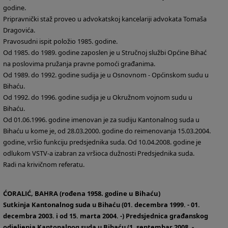
godine.
Pripravnički staž proveo u advokatskoj kancelariji advokata Tomaša
Dragovića.
Pravosudni ispit položio 1985. godine.
Od 1985. do 1989. godine zaposlen je u Stručnoj službi Općine Bihać
na poslovima pružanja pravne pomoći građanima.
Od 1989. do 1992. godine sudija je u Osnovnom - Općinskom sudu u
Bihaću.
Od 1992. do 1996. godine sudija je u Okružnom vojnom sudu u
Bihaću.
Od 01.06.1996. godine imenovan je za sudiju Kantonalnog suda u
Bihaću u kome je, od 28.03.2000. godine do reimenovanja 15.03.2004.
godine, vršio funkciju predsjednika suda. Od 10.04.2008. godine je
odlukom VSTV-a izabran za vršioca dužnosti Predsjednika suda.
Radi na krivičnom referatu.
ĆORALIĆ, BAHRA (rođena 1958. godine u Bihaću)
Sutkinja Kantonalnog suda u Bihaću (01. decembra 1999. - 01.
decembra 2003. i od 15. marta 2004. -) Predsjednica građanskog
odjeljenja Kantonalnog suda u Bihaću (1. septembar 2008. -