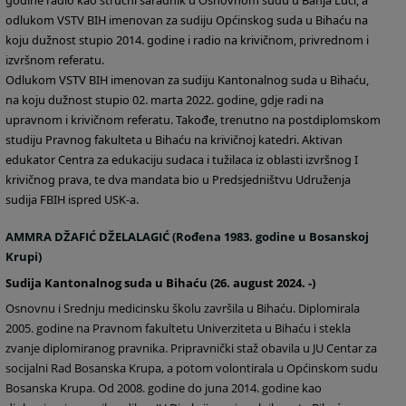
godine radio kao stručni saradnik u Osnovnom sudu u Banja Luci, a
odlukom VSTV BIH imenovan za sudiju Općinskog suda u Bihaću na
koju dužnost stupio 2014. godine i radio na krivičnom, privrednom i
izvršnom referatu.
Odlukom VSTV BIH imenovan za sudiju Kantonalnog suda u Bihaću,
na koju dužnost stupio 02. marta 2022. godine, gdje radi na
upravnom i krivičnom referatu. Takođe, trenutno na postdiplomskom
studiju Pravnog fakulteta u Bihaću na krivičnoj katedri. Aktivan
edukator Centra za edukaciju sudaca i tužilaca iz oblasti izvršnog I
krivičnog prava, te dva mandata bio u Predsjedništvu Udruženja
sudija FBIH ispred USK-a.
AMMRA DŽAFIĆ DŽELALAGIĆ (Rođena 1983. godine u Bosanskoj
Krupi)
Sudija
Kantonalnog suda u Bihaću (26. august 2024. -)
Osnovnu i Srednju medicinsku školu završila u Bihaću. Diplomirala
2005. godine na Pravnom fakultetu Univerziteta u Bihaću i stekla
zvanje diplomiranog pravnika. Pripravnički staž obavila u JU Centar za
socijalni Rad Bosanska Krupa, a potom volontirala u Općinskom sudu
Bosanska Krupa. Od 2008. godine do juna 2014. godine kao