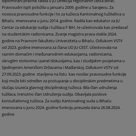
diplomirani pravnik radila u JU Direkcija regionalnih cesta Bihać.
Pravosudni ispit položila u januaru 2009. godine u Sarajevu. Za
nosioca pravosudne funkcije i to za tužioca Kantonalnog tužilaštva u
Bihaću imenovana u junu 2014. godine. Radila kao edukator za JU
Centar za edukacije sudija i tužilaca F BiH, te učestvovala kao predavač
na studentskim radionicama. Zvanje magistra prava stekla 2024.
godine na Pravnom fakultetu Univerziteta u Bihaću. Odlukom VSTV
od 2023. godine imenovana za člana UO JU CEST. Učestvovala na
raznim domaćim i međunarodnim edukacijama, radionicama,
okruglim stolovima i panel diskusijama, kao i studijskim posjetama u
Sjedinjenim Američkim Državama i Mađarskoj. Odlukom VSTV od
27.09.2023. godine stavljena na listu kao nosilac pravosudne funkcije
koji može biti određen za postupanje u disciplinskim predmetima u
slučaju izuzeća glavnog disciplinskog tužioca. Bila član udruženja
tužilaca, trenutno član Udruženja sudija. Obavljala poslove
konsultativnog tužioca. Za sudiju Kantonalnog suda u Bihaću
imenovana u junu 2024. godine funkciju preuzela dana 26.08.2024.
godine