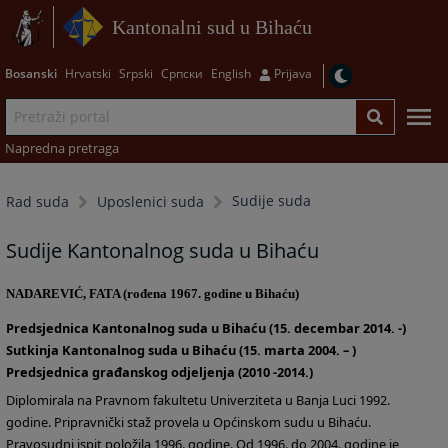
Kantonalni sud u Bihaću
Bosanski
Hrvatski
Srpski
Српски
English
Prijava
Napredna pretraga
Sudije suda
Rad suda
Uposlenici suda
Sudije Kantonalnog suda u Bihaću
NADAREVIĆ, FATA (rođena 1967. godine u Bihaću)
Predsjednica Kantonalnog suda u Bihaću (15. decembar 2014. -)
Sutkinja Kantonalnog suda u Bihaću (15. marta 2004. – )
Predsjednica građanskog odjeljenja (2010 -2014.)
Diplomirala na Pravnom fakultetu Univerziteta u Banja Luci 1992.
godine. Pripravnički staž provela u Općinskom sudu u Bihaću.
Pravosudni ispit položila 1996. godine. Od 1996. do 2004. godine je