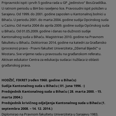
Pripravnicki ispit i prvih 5 godina rada u GP „Jedinstvo“ Bos.Gradiška.
U ratnom periodu u BiH bio raseljeno lice. Pravosudni ispit položen u
Sarajevu. Od 1999. do 2001. godine zaposlen u Kantonalnoj bolnici u
Bihaću. U periodu 2001. do marta 2004. godine sudija Opcinskog suda
u Cazinu. Od marta 2004 do aprila 2009. godine sudija Općinskog suda
u Bihaću. Od 01.05.2009. godine i danas na dužnosti sudije
Kantonalnog suda u Bihaću. Magistrirao 2010. godine na Pravnom
fakultetu u Bihaću. Doktorirao 2014. godine na katedri za Građansko
(procesno) pravo - Pravni fakultet Univerziteta „Džemal Bijedić“ u
Mostaru. Sve vrijeme rada u pravosudu na građanskom referatu.
Aktivan edukator Centra za edukaciju sudaca i tužilaca iz oblasti
građanskog prava.
HODŽIĆ, FIKRET (rođen 1960. godine u Bihaću)
Sudija Kantonalnog suda u Bihaću ( 01. juna 1996. -)
Predsjednik Kantonalnog suda u Bihaću ( 28. marta 2000. - 15.
marta 2004.)
Predsjednik krivičnog odjeljenja Kantonalnog suda u Bihaću (1.
septembra 2008. – 14. 12. 2014.)
Diplomirao na Pravnom fakultetu Univerziteta u Sarajevu 1983.