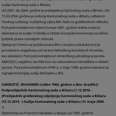
sudija Općinskog suda u Bihaću.
Od 2001. do 2004. godine je predsjednca Općinskog suda u Bihaću. Od
15.03.2004. godine je sutkinja Kantonalnog suda u Bihaću, odlukom
Visokog sudskog i tužilačkog vijeca BiH. Radi na građanskom referatu.
Pod pokroviteljstvom Vijeća Europe 2001. godine stekla svojstvo
edukatora za sudije i tužitelje iz oblasti Europske konvencije za zaštitu
ljudskih prava i temeljnih sloboda.
Djeluje pri Centru za ljudska prava BiH u svojstvu edukatora te je
povremeno angažirana od strane Helsinškog komiteta R Hrvatske,
kao edukator. Pod pokroviteljstvom Američkog udruženja pravnika
ABACEELI, uspješno završila kurs za rukovodioca-menadžera u oblasti
uprave. Pod pokroviteljstvom OHR-a, u maju 1998. godine izabrana za
najnepristrasnijeg sudiju Bošnjaka u BiH.
CIMIROTIĆ, MUHAMED (rođen 1962. godine u Bos. Gradišci)
Podpredsjednik Kantonalnog suda u Bihaću (1.12.2018. -
)Predsjednik građanskog odjeljenja Kantonalnog suda u Bihaću
(15.12.2014. -) Sudija Kantonalnog suda u Bihaću ( 01.maja 2009.
-)
Diplomirao na Pravnom fakultetu u Banja Luci 1987. godine.