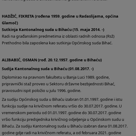
HADŽIĆ, FIKRETA (rođena 1959. godine u Radaslijama, općina
Glamoč)
Sutkinja Kantonalnog suda u Bihaću (15. maja 2014. -)
Radi na građanskim predmetima iz oblasti radnih odnosa (Rsž)
Prethodno bila zaposlena kao sutkinja Općinskog suda Bihać.
ALIBABIĆ, OSMAN (rođ. 20.12.1957. godine u Bihaću)
Sudija Kantonalnog suda u Bihaću (01.08.2017. -)
Diplomirao na pravnom fakultetu u Banja Luci 1989. godine,
pripravnički staž proveo u Sektoru državne bezbjednosti Bihać,
pravosudni ispit položio u julu 1996. godine.
Za sudiju Općinskog suda u Bihaću izabran 01.01.1997. godine i istu
funkciju sudije na krivičnom referatu vršio do 30.07.2017. godine. U
vremenskom periodu od 01.01.1997. godine do 30.07.2017. godine
vršio funkciju predsjednika krivičnog odjeljenja u Općinskom sudu u
Bihaću. Za sudiju Kantonalnog suda u Bihaću izabran dana 01.08.2017.
godine gdje radi na krivičnom referatu, a od februara 2021. godine