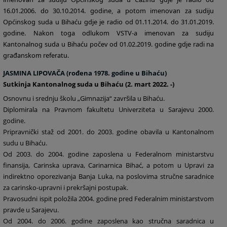
16.01.2006. do 30.10.2014. godine, a potom imenovan za sudiju
Općinskog suda u Bihaću gdje je radio od 01.11.2014. do 31.01.2019.
godine. Nakon toga odlukom VSTV-a imenovan za sudiju
Kantonalnog suda u Bihaću počev od 01.02.2019. godine gdje radi na
građanskom referatu.
JASMINA LIPOVAČA (rođena 1978. godine u
Bihaću)
Sutkinja
Kantonalnog suda u Bihaću (2. mart 2022. -)
Osnovnu i srednju školu „Gimnazija“ završila u Bihaću.
Diplomirala na Pravnom fakultetu Univerziteta u Sarajevu 2000.
godine.
Pripravnički staž od 2001. do 2003. godine obavila u Kantonalnom
sudu u Bihaću.
Od 2003. do 2004. godine zaposlena u Federalnom ministarstvu
finansija, Carinska uprava, Carinarnica Bihać, a potom u Upravi za
indirektno oporezivanja Banja Luka, na poslovima stručne saradnice
za carinsko-upravni i prekršajni postupak.
Pravosudni ispit položila 2004. godine pred Federalnim ministarstvom
pravde u Sarajevu.
Od 2004. do 2006. godine zaposlena kao stručna saradnica u