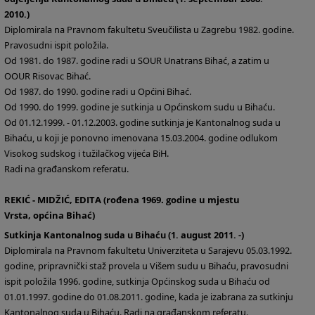
2010.)
Diplomirala na Pravnom fakultetu Sveučilista u Zagrebu 1982. godine.
Pravosudni ispit položila.
Od 1981. do 1987. godine radi u SOUR Unatrans Bihać, a zatim u
OOUR Risovac Bihać.
Od 1987. do 1990. godine radi u Općini Bihać.
Od 1990. do 1999. godine je sutkinja u Općinskom sudu u Bihaću.
Od 01.12.1999. - 01.12.2003. godine sutkinja je Kantonalnog suda u
Bihaću, u koji je ponovno imenovana 15.03.2004. godine odlukom
Visokog sudskog i tužilačkog vijeća BiH.
Radi na građanskom referatu.
REKIĆ - MIDŽIĆ, EDITA (rođena 1969. godine u mjestu
Vrsta, općina Bihać)
Sutkinja Kantonalnog suda u Bihaću (1. august 2011. -)
Diplomirala na Pravnom fakultetu Univerziteta u Sarajevu 05.03.1992.
godine, pripravnički staž provela u Višem sudu u Bihaću, pravosudni
ispit položila 1996. godine, sutkinja Općinskog suda u Bihaću od
01.01.1997. godine do 01.08.2011. godine, kada je izabrana za sutkinju
Kantonalnog suda u Bihaću. Radi na građanskom referatu.