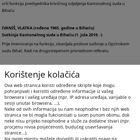
vrši funkciju predsjednika krivičnog odjeljenja Kantonalnog suda u
Bihaću
IVANIŠ, VLATKA (rođena 1965. godine u Bihaću)
Sutkinja Kantonalnog suda u Bihaću (1. jula 2018. -)
Prije imenovanja na funkciju, obavljala poslove sutkinje u Općinskom
sudu Bihać. Radi na drugostepenom privrednom referatu.
ABDIĆ, ADIS
(rođen 1978. godine u Velikoj Kladuši)
Korištenje kolačića
Sudija Kantonalnog suda u Bihaću (19.06.2025. -)
Ova web stranica koristi određene skripte koje mogu
Pravni fakultet završio u Sarajevu 14.01.2002. godine, a Poslijediplomski
pohranjivati i koristiti određene informacije iz vašeg
specijalistički studij iz građansko pravnih i obiteljsko pravne znanosti na
browsera i vašeg uređaja (npr. IP adresa uređaja, varijable o
Pravnom fakultetu u Zagrebu 10.02.2015. godine. Doktorant Pravnog
sesiji unutar browsera, ...).
fakulteta u Zenici na građanskoj katedri. Ima položen stručni ispit za rad u
Neke od ovih informacija su nam neophodne i bez njih web
organima uprave, advokatski ispit, te notarski ispit.
stranica ne bi mogla fukcionisati u svom punom obimu, dok
neke nisu prijeko neophodne a služe za dodatne stvari (npr.
Od 2003. do 2008. godine zaposlen u općini Bužim kao Pripravnik,
procjenu nivoa posjećenosti, budućeg usavršavanja
Stručni saradnik za imovinsko-pravne poslove, te Stručni savjetnik za
stranice...).
imovinsko-pravne poslove.
Na ovom mjestu možete dozvoliti ili uskratiti pravo na