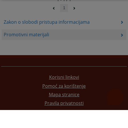
1
Zakon o slobodi pristupa informacijama
Promotivni materijali
Korisni linkovi
Pomoć za korištenje
Mapa stranice
Pravila privatnosti