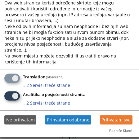
Ova web stranica koristi određene skripte koje mogu
and
and
pohranjivati i koristiti određene informacije iz vašeg
select
select
browsera i vašeg uređaja (npr. IP adresa uređaja, varijable o
a
a
sesiji unutar browsera, ...).
date.
date.
Neke od ovih informacija su nam neophodne i bez njih web
Press
Press
stranica ne bi mogla fukcionisati u svom punom obimu, dok
neke nisu prijeko neophodne a služe za dodatne stvari (npr.
the
the
procjenu nivoa posjećenosti, budućeg usavršavanja
question
question
stranice...).
mark
mark
Na ovom mjestu možete dozvoliti ili uskratiti pravo na
key
key
korištenje tih informacija.
to
to
get
get
Translation
(obavezna)
the
the
↓
2
Servisi treće strane
keyboard
keyboard
shortcuts
shortcuts
Analitika o posjećenosti stranica
for
for
↓
2
Servisi treće strane
changing
changing
dates.
dates.
Ne prihvatam
Prihvatam odabrane
Prihvatam sve
Pokreće Klaro!
1 - 1 / 1