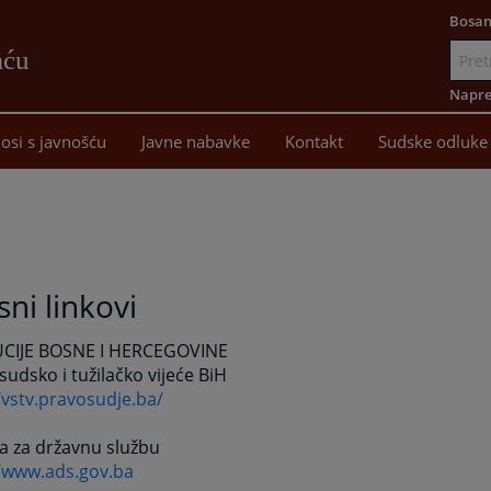
Bosan
aću
Idi
na
Napre
sadržaj
osi s javnošću
Javne nabavke
Kontakt
Sudske odluke
sni linkovi
UCIJE BOSNE I HERCEGOVINE
sudsko i tužilačko vijeće BiH
/vstv.pravosudje.ba/
a za državnu službu
//www.ads.gov.ba