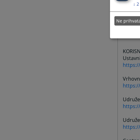
https:
↓
2
Zemljiš
Ne prihva
https:/
KORISN
Ustavn
https:
Vrhovn
https:
Udružen
https:
Udruže
https: