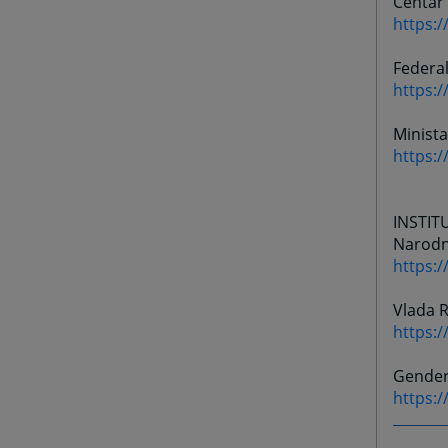
Centar 
https:/
Federa
https:
Minist
https:
INSTIT
Narodn
https:
Vlada 
https:/
Gender
https:/