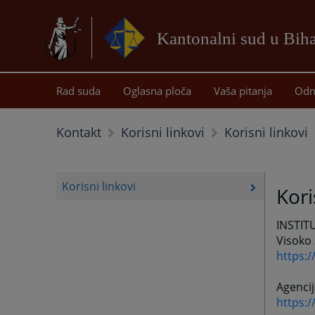
Kantonalni sud u Bih
Rad suda
Oglasna ploča
Vaša pitanja
Odn
Korisni linkovi
Kontakt
Korisni linkovi
Korisni linkovi
Kori
INSTIT
Visoko 
https:/
Agencij
https: