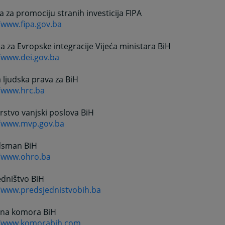
a za promociju stranih investicija FIPA
/www.fipa.gov.ba
ja za Evropske integracije Vijeća ministara BiH
//www.dei.gov.ba
ljudska prava za BiH
//www.hrc.ba
rstvo vanjski poslova BiH
//www.mvp.gov.ba
sman BiH
//www.ohro.ba
edništvo BiH
//www.predsjednistvobih.ba
dna komora BiH
//www.komorabih.com