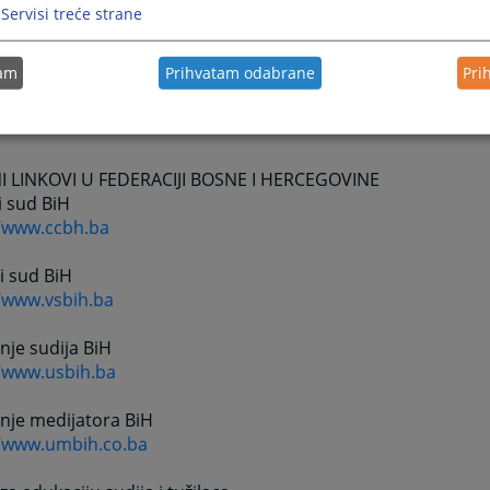
//www.unhcr.ba
Servisi treće strane
na administracija
tam
Prihvatam odabrane
Pri
//www.zkk.ba
I LINKOVI U FEDERACIJI BOSNE I HERCEGOVINE
i sud BiH
//www.ccbh.ba
i sud BiH
//www.vsbih.ba
je sudija BiH
//www.usbih.ba
nje medijatora BiH
//www.umbih.co.ba