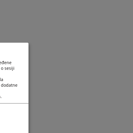
ređene
o sesiji
la
a dodatne
.