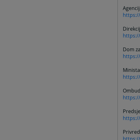
Agencij
https:/
Direkci
https:
Dom za 
https:
Minista
https:
Ombud
https:
Predsj
https:
Privre
https: