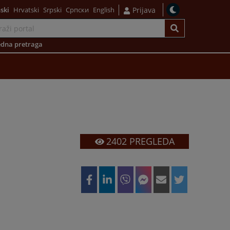
ski
Hrvatski
Srpski
Српски
English
Prijava
dna pretraga
2402
PREGLEDA