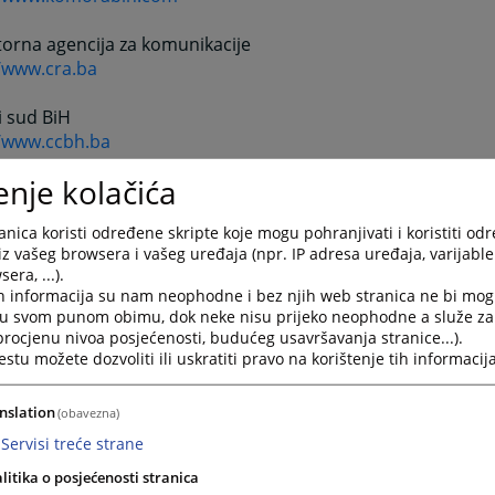
orna agencija za komunikacije
//www.cra.ba
i sud BiH
//www.ccbh.ba
enje kolačića
rija Visokog predstavnika
/www.ohr.int
nica koristi određene skripte koje mogu pohranjivati i koristiti od
iz vašeg browsera i vašeg uređaja (npr. IP adresa uređaja, varijable 
sija u BiH
era, ...).
//www.oscebih.org
h informacija su nam neophodne i bez njih web stranica ne bi mog
i u svom punom obimu, dok neke nisu prijeko neophodne a služe z
ije Evropske komisije
 procjenu nivoa posjećenosti, budućeg usavršavanja stranice...).
tu možete dozvoliti ili uskratiti pravo na korištenje tih informacija
/www.delbih.ceceu.int
a za imovinske zahtjeve raseljenih lica i izbjeglica (CRPC)
nslation
(obavezna)
//www.crpc.org.ba/new/en/main.htm
Servisi treće strane
litika o posjećenosti stranica
 BiH