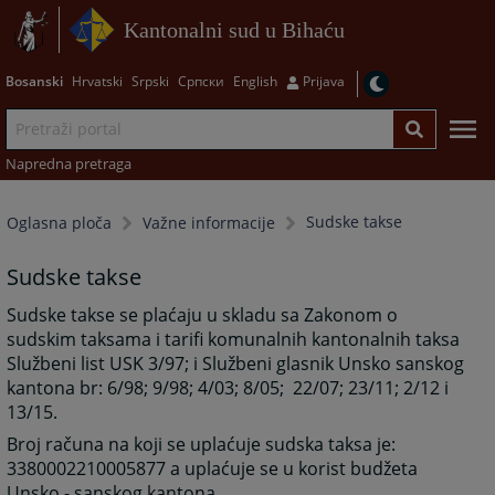
Kantonalni sud u Bihaću
Bosanski
Hrvatski
Srpski
Српски
English
Prijava
Napredna pretraga
Sudske takse
Oglasna ploča
Važne informacije
Sudske takse
Sudske takse se plaćaju u skladu sa Zakonom o
sudskim taksama i tarifi komunalnih kantonalnih taksa
Službeni list USK 3/97; i Službeni glasnik Unsko sanskog
kantona br: 6/98; 9/98; 4/03; 8/05; 22/07; 23/11; 2/12 i
13/15.
Broj računa na koji se uplaćuje sudska taksa je:
3380002210005877 a uplaćuje se u korist budžeta
Unsko - sanskog kantona.