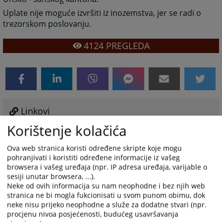
Uplate nije moguće izvršiti iz inozemstva, jer se radi o
trezorskom poslovanju.
4124
PREGLEDA
Linkovi
Korištenje kolačića
Izračunajte vrijednost sudske takse za vaš predmet
Ova web stranica koristi određene skripte koje mogu
pohranjivati i koristiti određene informacije iz vašeg
browsera i vašeg uređaja (npr. IP adresa uređaja, varijable o
Prateći dokumenti
sesiji unutar browsera, ...).
Neke od ovih informacija su nam neophodne i bez njih web
Službeni list USK 3/97
stranica ne bi mogla fukcionisati u svom punom obimu, dok
neke nisu prijeko neophodne a služe za dodatne stvari (npr.
Službeni glasnik USK 6/98
procjenu nivoa posjećenosti, budućeg usavršavanja
Službeni glasnik USK 4/03