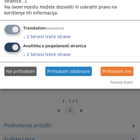
stranice...).
Službeni glasnik USK 8/05
Na ovom mjestu možete dozvoliti ili uskratiti pravo na
korištenje tih informacija.
Službeni glasnik USK 22/07
Službeni glasnik USK 2/12
Translation
(obavezna)
Službeni glasnik USK 13/15
↓
2
Servisi treće strane
Službeni glasnik USK 23/11
Analitika o posjećenosti stranica
↓
2
Servisi treće strane
Ne prihvatam
Prihvatam odabrane
Prihvatam sve
Pokreće Klaro!
1 - 1 / 1
1
Podnošenje pritužbi
Sudske takse