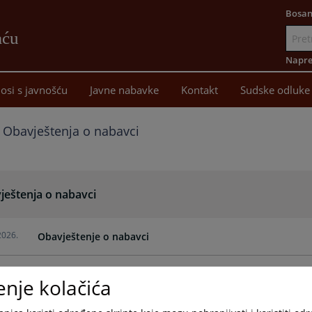
Bosan
aću
Idi
na
Napre
sadržaj
osi s javnošću
Javne nabavke
Kontakt
Sudske odluke
Obavještenja o nabavci
ještenja o nabavci
2026.
Obavještenje o nabavci
2026.
Obavještenje o nabavci 8581-7-1-42-3-12/26
enje kolačića
2026.
Odluka o pokretanju postupka javne nabavke poštanskih