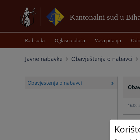
Kantonalni sud u Bih
Rad suda
Oglasna ploča
Vaša pitanja
Odn
Javne nabavke
Obavještenja o nabavci
Obavještenja o nabavci
Obav
16.06.
29.04.
Korišt
14.01.