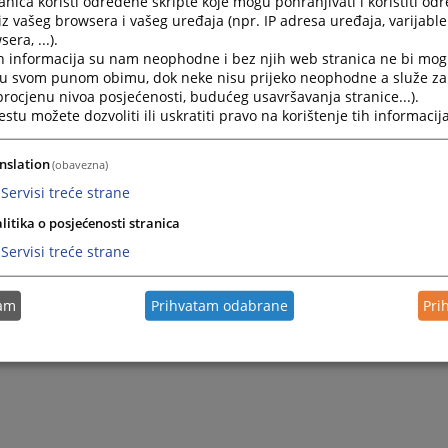
nica koristi određene skripte koje mogu pohranjivati i koristiti od
iz vašeg browsera i vašeg uređaja (npr. IP adresa uređaja, varijable 
era, ...).
2026.
Odluka o pokretanju postupka javne nabavke usluga hot
h informacija su nam neophodne i bez njih web stranica ne bi mog
i u svom punom obimu, dok neke nisu prijeko neophodne a služe z
 procjenu nivoa posjećenosti, budućeg usavršavanja stranice...).
2026.
Odluka o pokretanju postupka javne nabavke zdravstvenih
tu možete dozvoliti ili uskratiti pravo na korištenje tih informacija
pregleda zaposlenika
nslation
(obavezna)
2025.
Odluka o pokretanju postupka javne nabavke električne 
Servisi treće strane
litika o posjećenosti stranica
Servisi treće strane
tam
Prihvatam odabrane
Pri