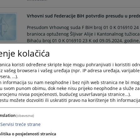
Vrhovni sud Federacije BiH potvrdio presudu u predme
Presudom Vrhovnog suda F BiH broj 01 0 K 016910 24 K
branioca optuženog Šljivar Alije i Kantonalnog tužio
Bihaću broj 01 0 K 016910 23 K od 09.05.2024. godin
Šljivar Alija oglašen krivim za krivično djelo Zloupotreba
enje kolačića
07.01.2026.
nica koristi određene skripte koje mogu pohranjivati i koristiti od
iz vašeg browsera i vašeg uređaja (npr. IP adresa uređaja, varijable 
Donesena presuda u predmetu Koljić Mehmedalija
era, ...).
h informacija su nam neophodne i bez njih web stranica ne bi mog
Kantonalni sud u Bihaću je dana 15.12.2025. godine d
i u svom punom obimu, dok neke nisu prijeko neophodne a služe z
optuženi Koljić Mehmedalija oglašen krivim zbog krivič
 procjenu nivoa posjećenosti, budućeg usavršavanja stranice...).
zakona Federacije Bosne i Hercegovine (KZ F BiH) za koj
tu možete dozvoliti ili uskratiti pravo na korištenje tih informacija
18.12.2025.
nslation
(obavezna)
Sud donio i javno objavio presudu u krivičnom pr
Servisi treće strane
Kantonalni sud u Bihaću je dana 17.11.2025. godine, 
litika o posjećenosti stranica
Bihać broj: T01 1 KT 0006736 24 od 18.11.2024.godine