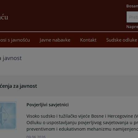
Bosan
aću
Idi
na
Napre
sadržaj
osi s javnošću
Javne nabavke
Kontakt
Sudske odluke
 javnost
ćenja za javnost
Povjerljivi savjetnici
Visoko sudsko i tužilačko vijeće Bosne i Hercegovine (
Odluku o uspostavljanju povjerljivog savjetovanja u p
preventivnom i edukativnom mehanizmu namijenjenom p
09.06.2026.