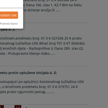
la – Ubistvo iz člana 166. stav 1. KZ F BiH na štetu
om - Nedozvoljeno držanje oružja ili .....
hvatam sve
Pokreće Klaro!
jala A. Z.
krivičnom predmetu broj: 01 0 K 021036 25 K protiv
antonalnog tužilaštva USK Bihać broj T01 0 KT 0045462
 krivičnih djela – Razbojništva iz člana 289. stav (2)
ela - Protupravno lišenje slobo......
etu protiv optužene inicijala A. D.
postupajući po optužnici Kantonalnog tužilaštva USK
e, u krivičnom predmetu broj: 01 0 K 019751 24 K
la protiv sigurnosti javnog..........