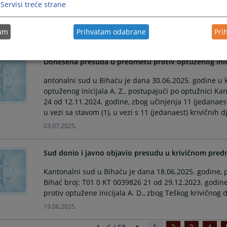
Servisi treće strane
protiv optuženog Mehemeda Vukalića, radi krivičnih dje
tri lica (H. N., K. N. i M. G.) u sticaju sa krivičnim djel
tam
Prihvatam odabrane
Pri
17.11.2025.
Donesena presuda u predmetu protiv optuženog inici
antonalni sud u Bihaću je dana 30.06.2025. godine u 
optuženog inicijala A. Z., postupajući po optužnici K
24 od 12.11.2024. godine, zbog učinjenja 11 (jedanaest)
u vezi sa stavom (1), u vezi s 11 (jedanaest) krivičnih dj
03.07.2025.
Sud donio i javno objavio presudu u krivičnom predm
Kantonalni sud u Bihaću je dana 18.06.2025. godine, 
Bihać broj: T01 0 KT 0039826 21 od 29.12.2023. godin
protiv optužene inicijala A. D., zbog Teškog krivičnog dje
19.06.2025.