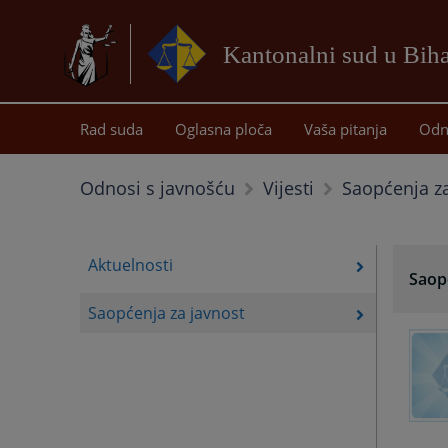
Kantonalni sud u Bih
Rad suda
Oglasna ploča
Vaša pitanja
Odn
Saopćenja za
Odnosi s javnošću
Vijesti
Aktuelnosti
Saop
Saopćenja za javnost