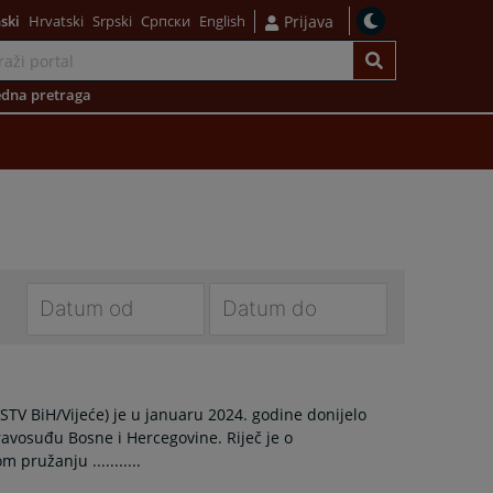
ski
Hrvatski
Srpski
Српски
English
Prijava
dna pretraga
Navigate
Navigate
forward
forward
to
to
VSTV BiH/Vijeće) je u januaru 2024. godine donijelo
interact
interact
ravosuđu Bosne i Hercegovine. Riječ je o
with
with
ružanju ...........
the
the
calendar
calendar