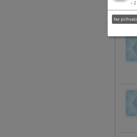
↓
2
Ne prihva