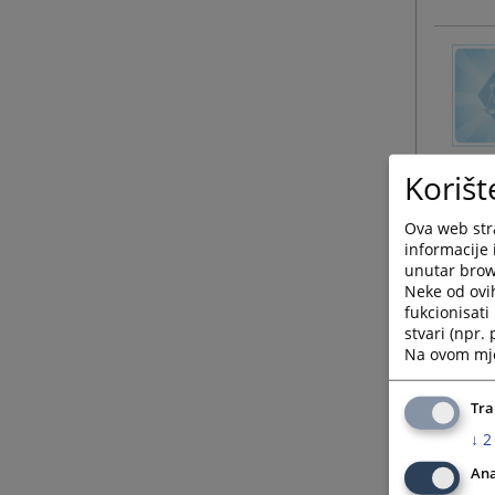
Korišt
Ova web stra
informacije 
unutar brows
Neke od ovi
fukcionisat
stvari (npr.
Na ovom mjes
Tra
↓
2
Ana