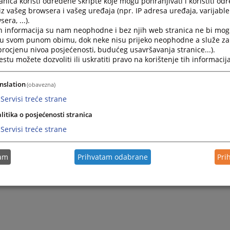
nica koristi određene skripte koje mogu pohranjivati i koristiti od
iz vašeg browsera i vašeg uređaja (npr. IP adresa uređaja, varijable 
era, ...).
h informacija su nam neophodne i bez njih web stranica ne bi mog
i u svom punom obimu, dok neke nisu prijeko neophodne a služe z
 procjenu nivoa posjećenosti, budućeg usavršavanja stranice...).
tu možete dozvoliti ili uskratiti pravo na korištenje tih informacija
nslation
(obavezna)
Servisi treće strane
litika o posjećenosti stranica
Servisi treće strane
tam
Prihvatam odabrane
Pri