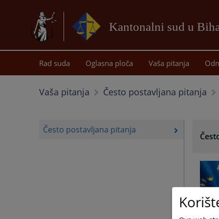
Kantonalni sud u Bih
Rad suda
Oglasna ploča
Vaša pitanja
Odn
Vaša pitanja
Često postavljana pitanja
Često postavljana pitanja
Često
Korišt