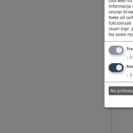
Ova web stra
informacije 
unutar brows
Neke od ovi
fukcionisat
stvari (npr.
Na ovom mjes
Tra
↓
2
Ana
↓
2
Ne prihva