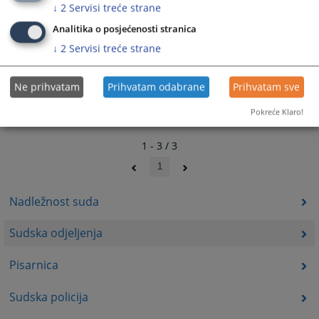
↓
2
Servisi treće strane
Analitika o posjećenosti stranica
↓
2
Servisi treće strane
Ne prihvatam
Prihvatam odabrane
Prihvatam sve
Pokreće Klaro!
1 - 3 / 3
1
Nadležnost suda
Sudska odjeljenja
Pisarnica
Sudska policija