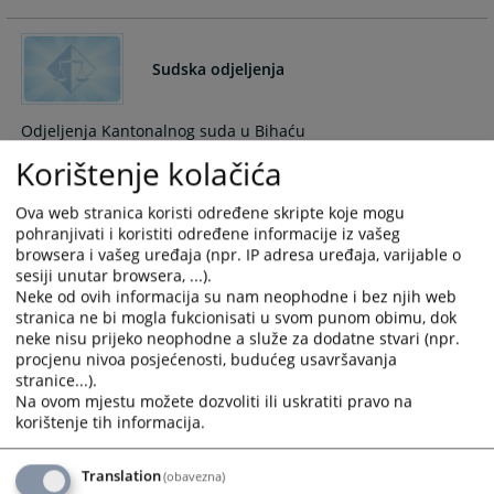
and
and
select
select
a
a
Sudska odjeljenja
date.
date.
Press
Press
Odjeljenja Kantonalnog suda u Bihaću
the
the
Korištenje kolačića
question
question
mark
mark
key
key
Ova web stranica koristi određene skripte koje mogu
Raspored poslova suda
pohranjivati i koristiti određene informacije iz vašeg
to
to
browsera i vašeg uređaja (npr. IP adresa uređaja, varijable o
get
get
sesiji unutar browsera, ...).
Na osnovu člana 31. Zakona o sudovima u Federaciji Bosne i
the
the
Neke od ovih informacija su nam neophodne i bez njih web
Hercegovine („Službene novine FBiH“ broj: 39/05 i 22/06) i
keyboard
keyboard
stranica ne bi mogla fukcionisati u svom punom obimu, dok
člana 8. tačka d) Pravilnika o unutrašnjem sudskom
shortcuts
shortcuts
neke nisu prijeko neophodne a služe za dodatne stvari (npr.
poslovanju ("Sl. glasnik BiH“ broj: 57/08), predsjednica suda,
for
for
procjenu nivoa posjećenosti, budućeg usavršavanja
donosi:
stranice...).
changing
changing
Na ovom mjestu možete dozvoliti ili uskratiti pravo na
dates.
dates.
korištenje tih informacija.
O D L U K U
Translation
(obavezna)