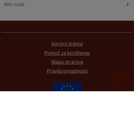
Akti suda
Korisni linkovi
Pomoć za korištenje
Mapa stranice
Pravila privatnosti
Redizajn web stranice je finansirala Evropska unija. Za njen sadržaj isključivo je odgovorno
Visoko sudsko i tužilačko vijeće BiH i ona ne odražava nužno stavove Evropske unije.