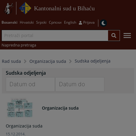
Kantonalni sud u Bihaću
Bosanski
Hrvatski
Srpski
Српски
English
Prijava
Napredna pretraga
Sudska odjeljenja
Rad suda
Organizacija suda
Sudska odjeljenja
Navigate
Navigate
forward
forward
to
to
Organizacija suda
interact
interact
with
with
Organizacija suda
the
the
calendar
calendar
15.12.2014.