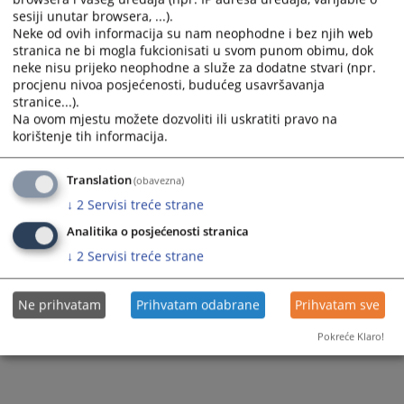
sesiji unutar browsera, ...).
Neke od ovih informacija su nam neophodne i bez njih web
stranica ne bi mogla fukcionisati u svom punom obimu, dok
neke nisu prijeko neophodne a služe za dodatne stvari (npr.
procjenu nivoa posjećenosti, budućeg usavršavanja
stranice...).
Na ovom mjestu možete dozvoliti ili uskratiti pravo na
korištenje tih informacija.
Translation
(obavezna)
↓
2
Servisi treće strane
Analitika o posjećenosti stranica
↓
2
Servisi treće strane
Ne prihvatam
Prihvatam odabrane
Prihvatam sve
Pokreće Klaro!