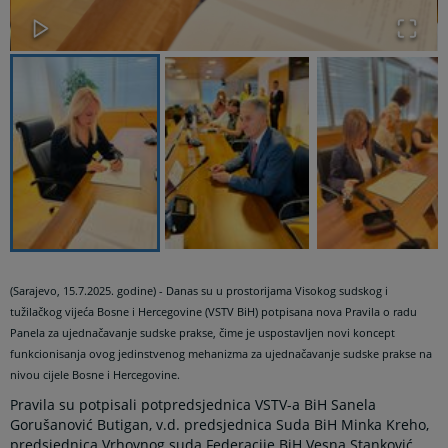
(Sarajevo, 15.7.2025. godine) - Danas su u prostorijama Visokog sudskog i
tužilačkog vijeća Bosne i Hercegovine (VSTV BiH) potpisana nova Pravila o radu
Panela za ujednačavanje sudske prakse, čime je uspostavljen novi koncept
funkcionisanja ovog jedinstvenog mehanizma za ujednačavanje sudske prakse na
nivou cijele Bosne i Hercegovine.
Pravila su potpisali potpredsjednica VSTV-a BiH Sanela
Gorušanović Butigan, v.d. predsjednica Suda BiH Minka Kreho,
predsjednica Vrhovnog suda Federacije BiH Vesna Stanković