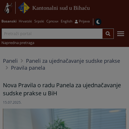
Kantonalni sud u Bihaću
Bosanski
Hrvatski
Srpski
Српски
English
Prijava
Napredna pretraga
Paneli
Paneli za ujednačavanje sudske prakse
Pravila panela
Nova Pravila o radu Panela za ujednačavanje
sudske prakse u BiH
15.07.2025.