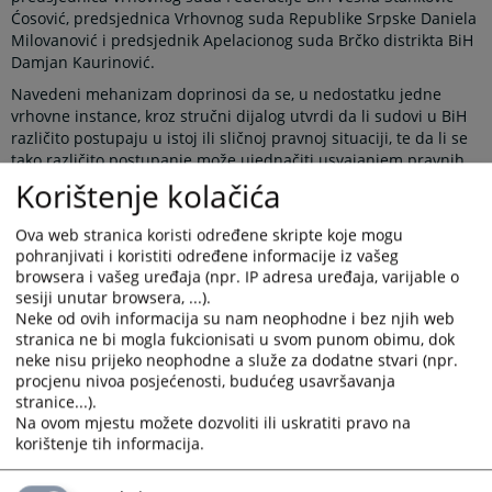
Ćosović, predsjednica Vrhovnog suda Republike Srpske Daniela
Milovanović i predsjednik Apelacionog suda Brčko distrikta BiH
Damjan Kaurinović.
Navedeni mehanizam doprinosi da se, u nedostatku jedne
vrhovne instance, kroz stručni dijalog utvrdi da li sudovi u BiH
različito postupaju u istoj ili sličnoj pravnoj situaciji, te da li se
tako različito postupanje može ujednačiti usvajanjem pravnih
shvatanja na nivou sudova najviše instance. Javno objavljivanje
Korištenje kolačića
ovih shvatanja omogućava građanima i njihovim zastupnicima
korištenje istih prilikom ostvarivanja svojih prava pred sudom,
Ova web stranica koristi određene skripte koje mogu
čime mogu osigurati veću pravnu sigurnost i jednakost pred
pohranjivati i koristiti određene informacije iz vašeg
zakonom, bez obzira u kom dijelu države žive.
browsera i vašeg uređaja (npr. IP adresa uređaja, varijable o
sesiji unutar browsera, ...).
Novi koncept rada Panela predviđa održavanje većeg broja
Neke od ovih informacija su nam neophodne i bez njih web
sastanaka tokom godine, najmanje po jednog iz oblasti
stranica ne bi mogla fukcionisati u svom punom obimu, dok
krivičnog, građanskog i upravnog prava. Teme za sastanke
neke nisu prijeko neophodne a služe za dodatne stvari (npr.
dogovaraju se na pripremnom sastanku, koji se održava
procjenu nivoa posjećenosti, budućeg usavršavanja
početkom svake kalendarske godine u prostorijama VSTV-a BiH.
stranice...).
Sastanci Panela se potom organizuju u sudovima najviše
Na ovom mjestu možete dozvoliti ili uskratiti pravo na
instance, čime je napravljen iskorak u odnosu na raniju praksu
korištenje tih informacija.
kada su se svi sastanci održavali isključivo u VSTV-u BiH.
Potreba za efikasnijom regulacijom rada Panela postala je