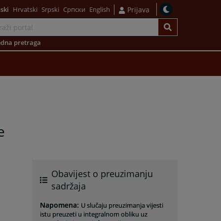
ski
Hrvatski
Srpski
Српски
English
Prijava
dna pretraga
e
Obavijest o preuzimanju
sadržaja
Napomena
:
U slučaju preuzimanja vijesti
istu preuzeti u integralnom obliku uz