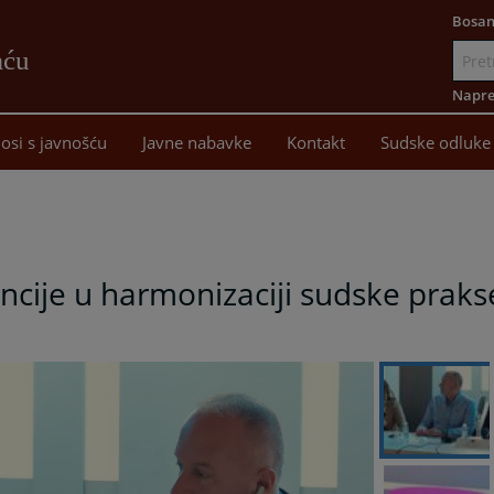
Bosan
aću
Idi
na
Napre
sadržaj
osi s javnošću
Javne nabavke
Kontakt
Sudske odluke
encije u harmonizaciji sudske praks