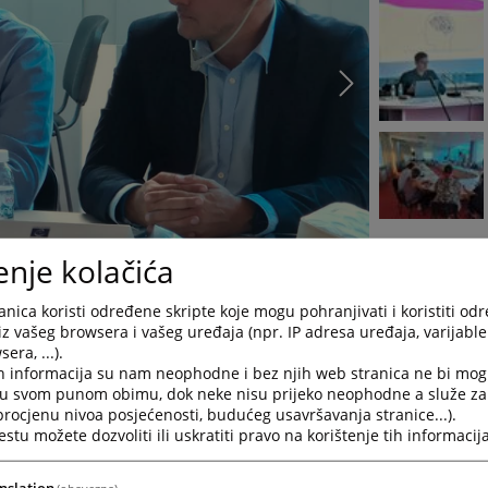
enje kolačića
nica koristi određene skripte koje mogu pohranjivati i koristiti od
iz vašeg browsera i vašeg uređaja (npr. IP adresa uređaja, varijable 
učni skup u organizaciji Vijeća Evrope pod nazivom „
Korištenj
era, ...).
kse
“. Skup je bio namijenjen sudijama odjeljenja sudske prakse 
h informacija su nam neophodne i bez njih web stranica ne bi mog
akse, a istom su prisustvovali predstavnici VSTV-a BiH i sudov
i u svom punom obimu, dok neke nisu prijeko neophodne a služe z
eg privrednog suda u Banja Luci i Kantonalnog suda u Sarajevu.
 procjenu nivoa posjećenosti, budućeg usavršavanja stranice...).
tu možete dozvoliti ili uskratiti pravo na korištenje tih informacija
ionog suda u Francuskoj u uvođenju vještačke inteligencije, koji j
mentu predstavio gospodin Amaury Fouret, stručnjak za obrad
nslation
(obavezna)