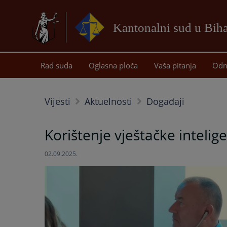
Kantonalni sud u Bih
Rad suda
Oglasna ploča
Vaša pitanja
Odn
Vijesti
Aktuelnosti
Događaji
Korištenje vještačke intelig
02.09.2025.