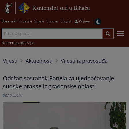
Kantonalni sud u Bihaću
Bosanski
Hrvatski
Srpski
Српски
English
Prijava
Napredna pretraga
Vijesti
Aktuelnosti
Vijesti iz pravosuđa
Održan sastanak Panela za ujednačavanje
sudske prakse iz građanske oblasti
08.10.2025.