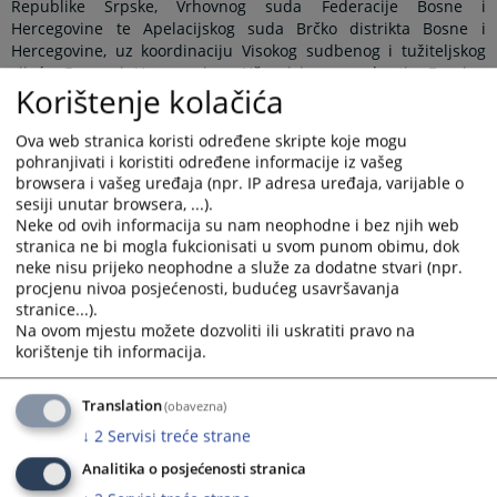
Republike Srpske, Vrhovnog suda Federacije Bosne i
Hercegovine te Apelacijskog suda Brčko distrikta Bosne i
Hercegovine, uz koordinaciju Visokog sudbenog i tužiteljskog
vijeća Bosne i Hercegovine. Učesnicima se obratio Damjan
Korištenje kolačića
Kaurinović, predsjednik Apelacijskog suda Brčko distrikta BiH
kao suda domaćina ovog sastanka, te naglasio značaj Panela
kao mehanizma za ujednačavanje sudske prakse na nivou
Ova web stranica koristi određene skripte koje mogu
države, a radi osiguranja pravne sigurnosti i jednakosti pred
pohranjivati i koristiti određene informacije iz vašeg
browsera i vašeg uređaja (npr. IP adresa uređaja, varijable o
zakonom građana Bosne i Hercegovine.
sesiji unutar browsera, ...).
Na sastanku je usvojen zapisnik sa prethodnog sastanka
Neke od ovih informacija su nam neophodne i bez njih web
Panela iz građanske oblasti koji je održan 10.6.2025. godine u
stranica ne bi mogla fukcionisati u svom punom obimu, dok
Vrhovnom sudu Republike Srpske, kada su diskutirane teme:
neke nisu prijeko neophodne a služe za dodatne stvari (npr.
„Da li se radi o otklonjivom ili neotklonjivom nedostatku u
procjenu nivoa posjećenosti, budućeg usavršavanja
situaciji kada je označeni tuženi umro prije podnošenja tužbe“,
stranice...).
„Trasirana i sopstvena mjenica (Valjanost sopstvene mjenice
Na ovom mjestu možete dozvoliti ili uskratiti pravo na
izdate na blanketu trasirane mjenice)“ i „Elementi mjenice i
korištenje tih informacija.
pravna valjanost mjenice“. Povodom ovih tema usuglašena su
pravna shvaćanja koja su verificirana unutar Panel sudova.
Translation
(obavezna)
Sukladno Pravilima o radu Panela, shvaćanja će biti objavljena
↓
2
Servisi treće strane
na znanje ne samo pravosudnoj zajednici, nego i široj javnosti,
nakon što se obrazloženja pravnih shvaćanja pripreme i
Analitika o posjećenosti stranica
verificiraju od strane Panel sudova.